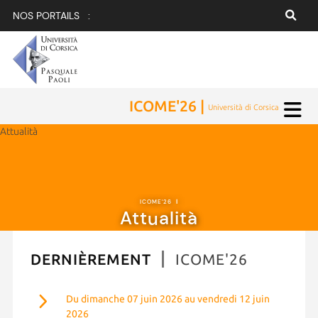
NOS PORTAILS :
ICOME'26 |
Università di Corsica
Attualità
ICOME'26
|
Attualità
DERNIÈREMENT
ICOME'26
Du dimanche 07 juin 2026 au vendredi 12 juin
2026