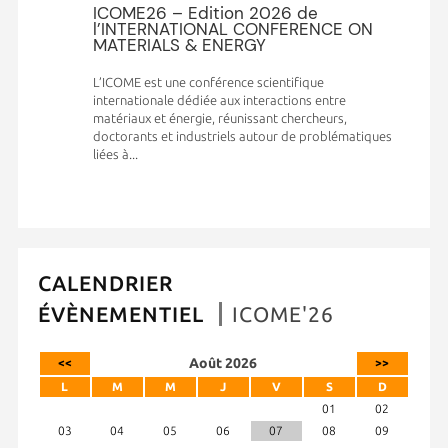
ICOME26 – Edition 2026 de
l’INTERNATIONAL CONFERENCE ON
MATERIALS & ENERGY
L’ICOME est une conférence scientifique
internationale dédiée aux interactions entre
matériaux et énergie, réunissant chercheurs,
doctorants et industriels autour de problématiques
liées à...
CALENDRIER
ÉVÈNEMENTIEL
ICOME'26
Août 2026
<<
>>
L
M
M
J
V
S
D
01
02
03
04
05
06
07
08
09