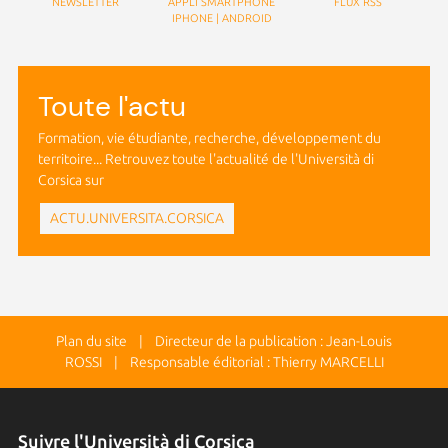
NEWSLETTER
APPLI SMARTPHONE
FLUX RSS
IPHONE
|
ANDROID
Toute l'actu
Formation, vie étudiante, recherche, développement du
territoire... Retrouvez toute l'actualité de l'Università di
Corsica sur
ACTU.UNIVERSITA.CORSICA
Plan du site
| Directeur de la publication : Jean-Louis
ROSSI | Responsable éditorial : Thierry MARCELLI
Suivre l'Università di Corsica