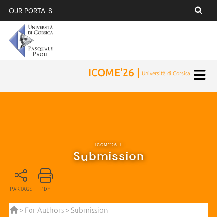
OUR PORTALS :
ICOME'26 |
Università di Corsica
ICOME'26
|
Submission
PARTAGE
PDF
>
For Authors
> Submission