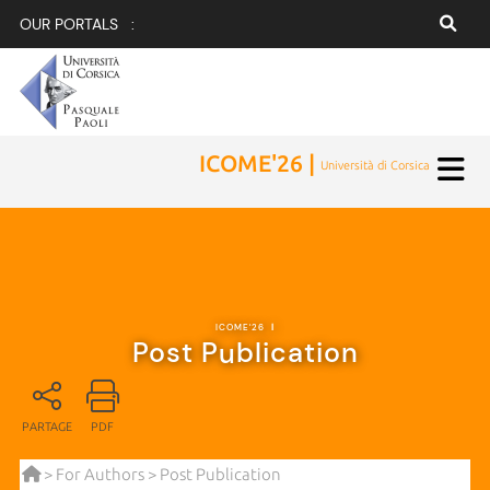
OUR PORTALS :
ICOME'26 |
Università di Corsica
ICOME'26
|
Post Publication
PARTAGE
PDF
>
For Authors
> Post Publication