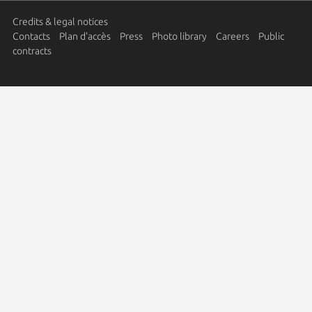
Credits & legal notices
Contacts
Plan d'accès
Press
Photo library
Careers
Public
contracts