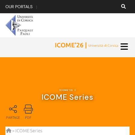
OUR PORTALS :
ICOME'26 |
Università di Corsica
ICOME'26
|
ICOME Series
PARTAGE
PDF
> ICOME Series