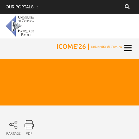
OUR PORTALS :
ICOME'26 |
Università di Corsica
PARTAGE
PDF